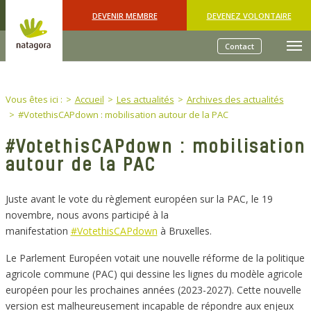
Skip to main content
DEVENIR MEMBRE
DEVENEZ VOLONTAIRE
Contact
You are here:
Vous êtes ici :
Accueil
Les actualités
Archives des actualités
#VotethisCAPdown : mobilisation autour de la PAC
#VotethisCAPdown : mobilisation
autour de la PAC
Juste avant le vote du règlement européen sur la PAC, le 19
novembre, nous avons participé à la
manifestation
#VotethisCAPdown
à Bruxelles.
Le Parlement Européen votait une nouvelle réforme de la politique
agricole commune (PAC) qui dessine les lignes du modèle agricole
européen pour les prochaines années (2023-2027). Cette nouvelle
version est malheureusement incapable de répondre aux enjeux