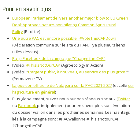
Pour en savoir plus :
European Parliament delivers another major blow to EU Green
Deal: Approves nature-annihilating Common Agricultural
Policy
(BirdLife)
Une autre PAC est encore possible ! #VoteThisCAPDown
(Déclaration commune sur le site du FIAN, il ya plusieurs liens
utiles dessus)
Page Facebook de la campagne "Change the CAP"
[Vidéo]
#ThisIsNotOurCAP
(Agroecology In Action)
[Vidéo] "
L'argent public, à nouveau, au service des plus gros!?
"
(Permavenir TV)
La position officielle de Natagora sur la PAC 2021-2027
(et celle
sur
l'agriculture en général
)
Plus globalement, suivez nous sur nos réseaux sociaux (
Twitter
ou
Facebook
principalement) pour en savoir plus sur l'évolution
du dossier wallon dans les prochaines semaines. Les hashtags
liés à la campagne sont : #PACwallonne #ThisisnotourCAP
#ChangetheCAP.