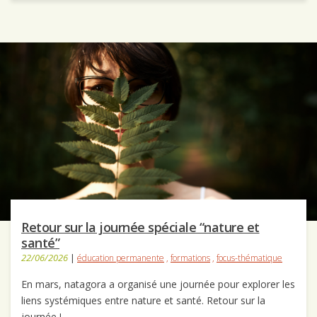
Retour sur la journée spéciale “nature et
santé”
22/06/2026
|
éducation permanente
,
formations
,
focus-thématique
En mars, natagora a organisé une journée pour explorer les
liens systémiques entre nature et santé. Retour sur la
journée !