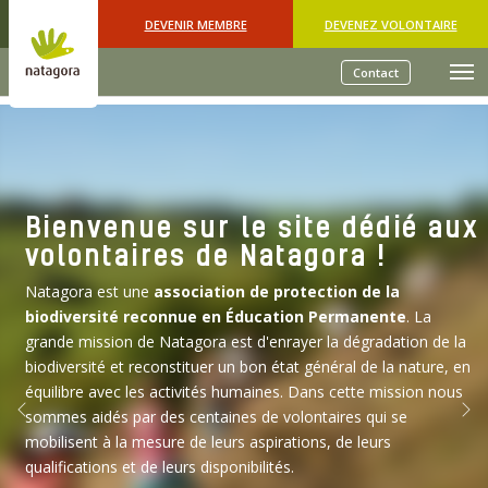
Skip to main content
DEVENIR MEMBRE
DEVENEZ VOLONTAIRE
Contact
Bienvenue sur le site dédié aux
volontaires de Natagora !
Natagora est une
association de protection de la
biodiversité reconnue en Éducation Permanente
. La
grande mission de Natagora est d'enrayer la dégradation de la
biodiversité et reconstituer un bon état général de la nature, en
équilibre avec les activités humaines. Dans cette mission nous
sommes aidés par des centaines de volontaires qui se
Previous
Nex
mobilisent à la mesure de leurs aspirations, de leurs
qualifications et de leurs disponibilités.