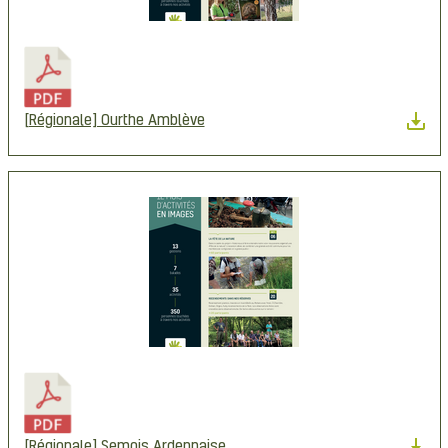
[Régionale] Ourthe Amblève
[Régionale] Semois Ardennaise