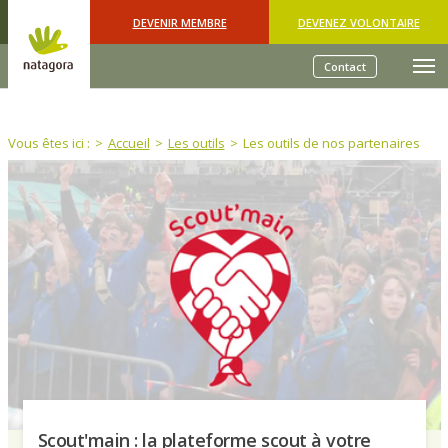
Skip to main content
DEVENIR MEMBRE
DEVENEZ VOLONTAIRE
Contact
You are here:
Vous êtes ici :
Accueil
Les outils
Les outils de nos partenaires
Scout'main : la plateforme scout à votre