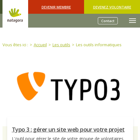
Skip to main content
DEVENIR MEMBRE
DEVENEZ VOLONTAIRE
Contact
You are here:
Vous êtes ici :
Accueil
Les outils
Les outils informatiques
Typo 3 : gérer un site web pour votre projet
L'outil pour gérer le site de votre groupe de volontaires