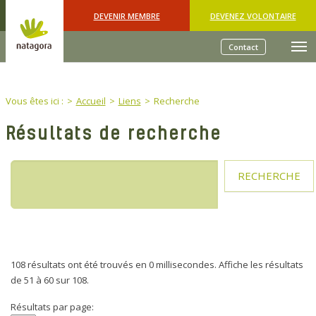
Skip to main content
DEVENIR MEMBRE
DEVENEZ VOLONTAIRE
Contact
You are here:
Vous êtes ici :
Accueil
Liens
Recherche
Résultats de recherche
RECHERCHE
108 résultats ont été trouvés en 0 millisecondes.
Affiche les résultats
de 51 à 60 sur 108.
Résultats par page: