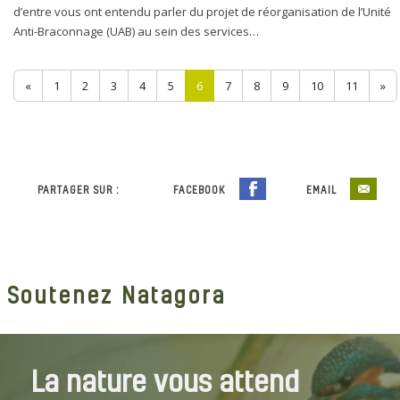
d’entre vous ont entendu parler du projet de réorganisation de l’Unité
Anti-Braconnage (UAB) au sein des services…
«
1
2
3
4
5
6
7
8
9
10
11
»
PARTAGER SUR :
FACEBOOK
EMAIL
Soutenez Natagora
La nature vous attend