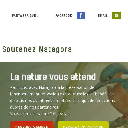
PARTAGER SUR :
FACEBOOK
EMAIL
Soutenez Natagora
La nature vous attend
Participez avec Natagora à la préservation de
l’environnement en Wallonie et à Bruxelles. Et bénéficiez
de tous nos avantages membres ainsi que de réductions
auprès de nos partenaires.
Vous aimez la nature ? Aidez-la !
DEVENEZ MEMBRE
DEVENEZ VOLONTAIRE