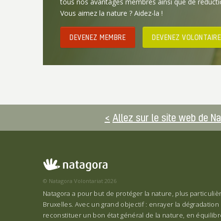
tous nos avantages membres ainsi que de réducti
Vous aimez la nature ? Aidez-la !
DEVENEZ MEMBRE
DEVENEZ VOLONTAIRE
Allez sur le site web de N
© Natagora Volontariat 2026
Natagora a pour but de protéger la nature, plus particuli
Bruxelles. Avec un grand objectif : enrayer la dégradation 
reconstituer un bon état général de la nature, en équilibre