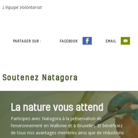
L'équipe Volontariat
PARTAGER SUR :
FACEBOOK
EMAIL
Soutenez Natagora
La nature vous attend
Participez avec Natagora à la préservation de
l’environnement en Wallonie et à Bruxelles. Et bénéficiez
de tous nos avantages membres ainsi que de réductions