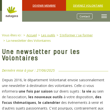
Skip to main content
DEVENIR MEMBRE
DEVENEZ VOLONTAIRE
Contact
You are here:
Vous êtes ici :
Accueil
Les outils
S'informer / se former
La newsletter des Volontaires
Une newsletter pour les
Volontaires
Dernière mise à jour :
27/06/2025
Depuis 2016, le département Volontariat envoie saisonnalement
une newsletter à destination des volontaires. Celle-ci vous
informera
une fois par saison
sur divers sujets :
la vie
au sein
de l’association,
les nouveaux outils
à votre disposition,
des
focus thématiques
,
le calendrier
des événements à venir et
d'autres sujets passionnants. C'est pourquoi, contrairement aux