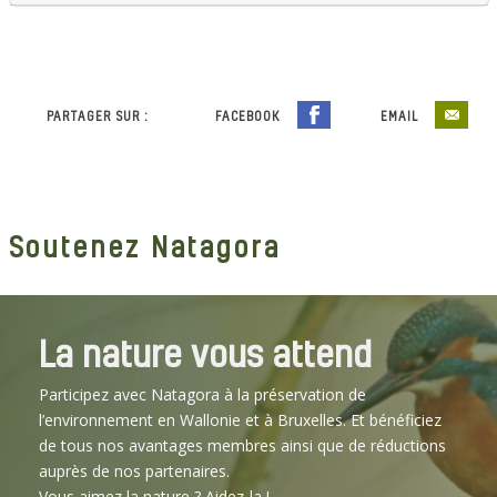
PARTAGER SUR :
FACEBOOK
EMAIL
Soutenez Natagora
La nature vous attend
Participez avec Natagora à la préservation de
l’environnement en Wallonie et à Bruxelles. Et bénéficiez
de tous nos avantages membres ainsi que de réductions
auprès de nos partenaires.
Vous aimez la nature ? Aidez-la !