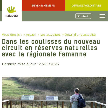
Skip to main content
DEVENIR MEMBRE
DEVENEZ VOLONTAIRE
Contact
You are here:
Vous êtes ici :
Accueil
Les actualités
Détail d'une actualité
Dans les coulisses du nouveau
circuit en réserves naturelles
avec la régionale Famenne
Dernière mise à jour :
27/03/2026