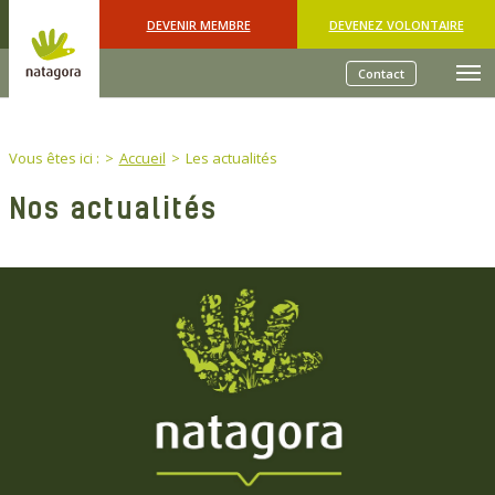
Skip to main content
DEVENIR MEMBRE
DEVENEZ VOLONTAIRE
Contact
You are here:
Vous êtes ici :
Accueil
Les actualités
Nos actualités