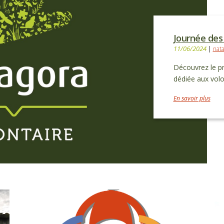
Journée des
11/06/2024
|
nata
Découvrez le pr
dédiée aux volo
En savoir plus