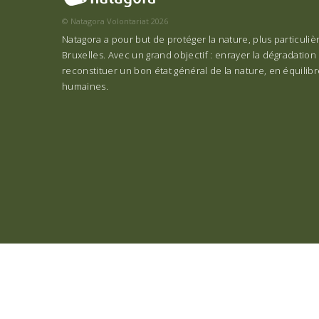
© Natagora Volontariat 2026
Natagora a pour but de protéger la nature, plus particuli
Bruxelles. Avec un grand objectif : enrayer la dégradation 
reconstituer un bon état général de la nature, en équilibre
humaines.