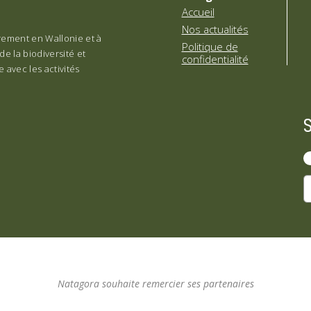
Accueil
Nos actualités
èrement en Wallonie et à
Politique de
de la biodiversité et
confidentialité
 avec les activités
Natagora souhaite remercier ses partenaires