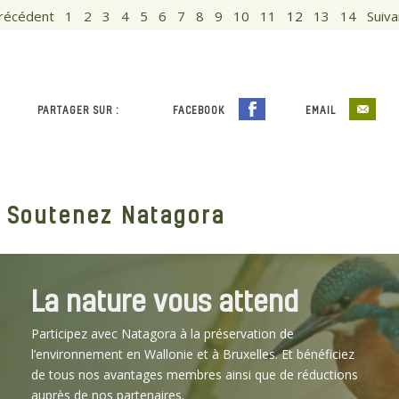
récédent
1
2
3
4
5
6
7
8
9
10
11
12
13
14
Suiva
PARTAGER SUR :
FACEBOOK
EMAIL
Soutenez Natagora
La nature vous attend
Participez avec Natagora à la préservation de
l’environnement en Wallonie et à Bruxelles. Et bénéficiez
de tous nos avantages membres ainsi que de réductions
auprès de nos partenaires.