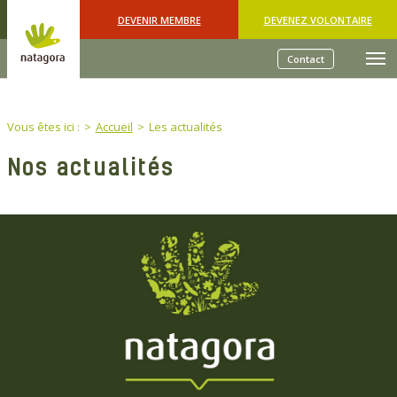
Skip to main content
DEVENIR MEMBRE
DEVENEZ VOLONTAIRE
Contact
You are here:
Vous êtes ici :
Accueil
Les actualités
Nos actualités