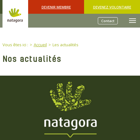
Skip to main content
DEVENIR MEMBRE
DEVENEZ VOLONTAIRE
Contact
You are here:
Vous êtes ici :
Accueil
Les actualités
Nos actualités