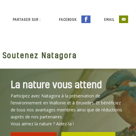
PARTAGER SUR :
FACEBOOK
EMAIL
Soutenez Natagora
La nature vous attend
Participez avec Natagora à la préservation de
l’environnement en Wallonie et à Bruxelles. Et bénéficiez
de tous nos avantages membres ainsi que de réductions
auprès de nos partenaires.
Vous aimez la nature ? Aidez-la !