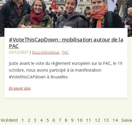
#VoteThisCapDown : mobilisation autour de la
PAC
03/12/2021
|
focus-thématique
,
PAC
Juste avant le vote du règlement européen sur la PAC, le 19
octobre, nous avons participé à la manifestation
#VotethisCAPdown à Bruxelles.
En savoir plus
récédent
1
2
3
4
5
6
7
8
9
10
11
12
13
14
Suiva